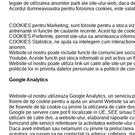
legate de utilizarea anumitor parti ale site-ului web, daca de
Acordul dumneavoastra pentru folosirea cookies, este valabi
COOKIES pentru Marketing, sunt folosite pentru a stoca vizite
antrenante in functie de cautarile recente. Acest tip de cooki
COOKIES Preferinte, permit site-ului sa aminteasca informat
COOKIES Statistice, ne ajuta sa intelegem cum interactioneaza
anonim.
Website-ul nostru poate include functii de comunicare social
Youtube. Aceste functii pot stoca informatii si pot activa un f
Website-ul nostru poate utiliza link-uri catre alte site-uri pe
politicile lor in privinta datelor personale si a politicii de con
Google Analytics
Website-ul nostru utilizeaza Google Analytics, un serviciu 
fisiere de tip cookie pentru a ajuta un anumit Website sa ana
de fisierele de tip cookie cu privire la utilizarea de catre dv
Google pe servere care pot fi localizate in UE, SEE si/sau St
utilizarii de catre dvs. a website-ului, elaborand rapoarte cu 
furnizand alte servicii referitoare la activitatea website-ului s
Daca aveti intrebari sau nelamuriri cu privire la prelucrarea
acestora, va rugam sa ne contactati la adresa: cofetaria