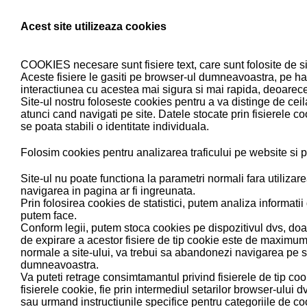
Acest site utilizeaza cookies
COOKIES necesare sunt fisiere text, care sunt folosite de site-
Aceste fisiere le gasiti pe browser-ul dumneavoastra, pe hard d
interactiunea cu acestea mai sigura si mai rapida, deoarece
Site-ul nostru foloseste cookies pentru a va distinge de ceila
atunci cand navigati pe site. Datele stocate prin fisierele co
se poata stabili o identitate individuala.
Folosim cookies pentru analizarea traficului pe website si p
Site-ul nu poate functiona la parametri normali fara utilizar
navigarea in pagina ar fi ingreunata.
Prin folosirea cookies de statistici, putem analiza informatii 
putem face.
Conform legii, putem stoca cookies pe dispozitivul dvs, doa
de expirare a acestor fisiere de tip cookie este de maximum
normale a site-ului, va trebui sa abandonezi navigarea pe sit
dumneavoastra.
Va puteti retrage consimtamantul privind fisierele de tip coo
fisierele cookie, fie prin intermediul setarilor browser-ului d
sau urmand instructiunile specifice pentru categoriile de co