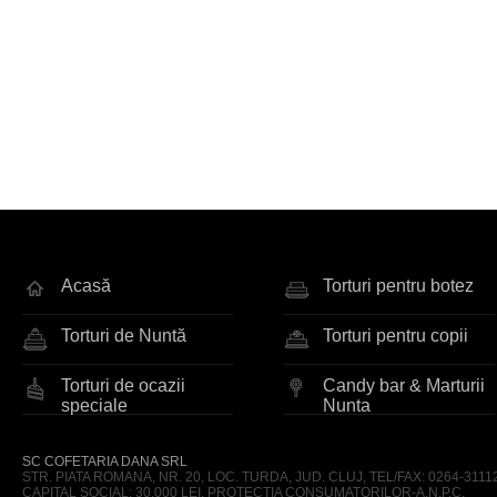
Acasă
Torturi pentru botez
Torturi de Nuntă
Torturi pentru copii
Torturi de ocazii
Candy bar & Marturii
speciale
Nunta
SC COFETARIA DANA SRL
STR. PIATA ROMANA, NR. 20, LOC. TURDA, JUD. CLUJ, TEL/FAX: 0264-311123,
CAPITAL SOCIAL: 30.000 LEI, PROTECTIA CONSUMATORILOR-A.N.P.C.